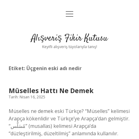
menüyü
Anasayfa
aç
Gizlilik Politikası
Alışveriş Fikir Kutusu
Yasal Uyarı
Keyifli alışveriş tüyolarıyla tanış!
Hakkımızda
Etiket:
Üçgenin eski adı nedir
Müselles Hattı Ne Demek
Tarih: Nisan 16, 2025
Müselles ne demek eski Türkçe? “Müselles” kelimesi
Arapça kökenlidir ve Türkçe’ye Arapça’dan gelmiştir.
“مُسَلَّس” (musallas) kelimesi Arapça’da
“düzleştirilmiş, düzeltilmiş” anlamında kullanılır.