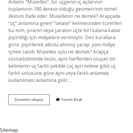
Anlamı: “Müselles”, bir üçgenin iç açılarının
toplamının 180 derece olduğu geometrinin temel
ilkesini ifade eder. Müsellesin ne demek? Arapçada
“üç” anlamına gelen “selase” kelimesinden türetilen
bu isim, şıranın veya şarabın üçte biri kalana kadar
pişirildiği için midyelere verilmiştir. Dini kurallara
göre, pişirilerek alkolü alınmış şarap, yani midye
içmek caizdi. Müselles üçlü ne demek? Arapça
sözlükbiliminde teslis, aynı harflerden oluşan bir
kelimenin üç farklı şekilde (üç ayrı kelime gibi) üç
farklı ünlüsüne göre aynı veya farklı anlamda
kullanılması anlamına gelir.…
Müselles
Devamını okuyun
Yorum Bırak
Hattı
Ne
Demek
Sitemap