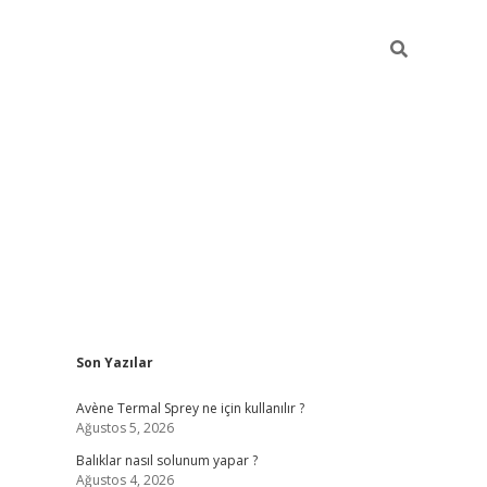
Sidebar
Son Yazılar
betci
Avène Termal Sprey ne için kullanılır ?
Ağustos 5, 2026
Balıklar nasıl solunum yapar ?
Ağustos 4, 2026