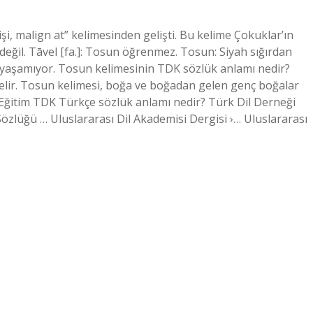
i, malign at” kelimesinden gelişti. Bu kelime Çokuklar’ın
n değil. Tāvel [fa.]: Tosun öğrenmez. Tosun: Siyah sığırdan
 yaşamıyor. Tosun kelimesinin TDK sözlük anlamı nedir?
elir. Tosun kelimesi, boğa ve boğadan gelen genç boğalar
mi› Eğitim TDK Türkçe sözlük anlamı nedir? Türk Dil Derneği
zlüğü … Uluslararası Dil Akademisi Dergisi ›… Uluslararası