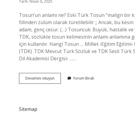
Tarih: Nisan 6, 2025
Tosun’un anlamı ne? Eski Türk Tosun “malign bir kiş
fiilinden zulüm olarak türetilebilir ;; Ancak, bu kesi
adam, genç cesur. (…) Tosuncuk: Büyük, hastalık ve
TDK, sözlükte tosun kelimesinin anlamı anlamına g
için kullanılır. Hangi Tosun … Milliet ›Eğitim Eğiti
(TDK) .TDK Mevcut Türk Sözlük ve TDK Sesli Türk Sö
Dil Akademisi Dergisi› ……
Tosunun
Devamını okuyun
Yorum Bırak
Sözlük
Anlamı
Nedir
Sitemap