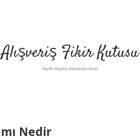
Alışveriş Fikir Kutusu
Keyifli alışveriş tüyolarıyla tanış!
amı Nedir