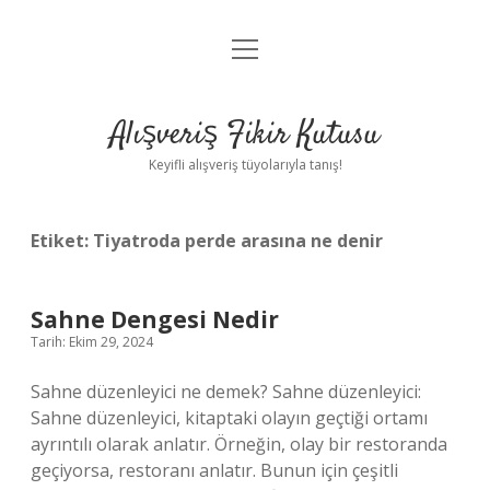
menüyü
Anasayfa
aç
Gizlilik Politikası
Alışveriş Fikir Kutusu
Yasal Uyarı
Keyifli alışveriş tüyolarıyla tanış!
Hakkımızda
Etiket:
Tiyatroda perde arasına ne denir
Sahne Dengesi Nedir
Tarih: Ekim 29, 2024
Sahne düzenleyici ne demek? Sahne düzenleyici:
Sahne düzenleyici, kitaptaki olayın geçtiği ortamı
ayrıntılı olarak anlatır. Örneğin, olay bir restoranda
geçiyorsa, restoranı anlatır. Bunun için çeşitli