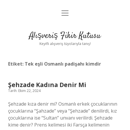
menüyü
Anasayfa
aç
Gizlilik Politikası
Alışveriş Fikir Kutusu
Yasal Uyarı
Keyifli alışveriş tüyolarıyla tanış!
Hakkımızda
Etiket:
Tek eşli Osmanlı padişahı kimdir
Şehzade Kadına Denir Mi
Tarih: Ekim 22, 2024
Şehzade kıza denir mi? Osmanlı erkek çocuklarının
çocuklarına “Şahzade” veya “Şehzade” denilirdi, kız
çocuklarına ise “Sultan” unvanı verilirdi. Şehzade
kime denir? Prens kelimesi iki Farsça kelimenin