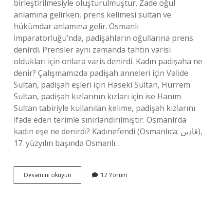
birleştirilmesiyle oluşturulmuştur. Zade oğul
anlamına gelirken, prens kelimesi sultan ve
hükümdar anlamına gelir. Osmanlı
İmparatorluğu’nda, padişahların oğullarına prens
denirdi. Prensler aynı zamanda tahtın varisi
oldukları için onlara varis denirdi. Kadın padişaha ne
denir? Çalışmamızda padişah anneleri için Valide
Sultan, padişah eşleri için Haseki Sultan, Hürrem
Sultan, padişah kızlarının kızları için ise Hanım
Sultan tabiriyle kullanılan kelime, padişah kızlarını
ifade eden terimle sınırlandırılmıştır. Osmanlı’da
kadın eşe ne denirdi? Kadınefendi (Osmanlıca: قادین),
17. yüzyılın başında Osmanlı…
Şehzade
Devamını okuyun
12 Yorum
Kadına
Denir
Mi