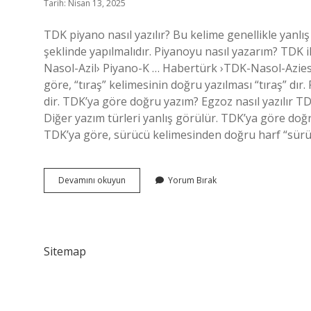
Tarih: Nisan 13, 2025
TDK piyano nasıl yazılır? Bu kelime genellikle yanlış
şeklinde yapılmalıdır. Piyanoyu nasıl yazarım? TDK
Nasol-Azil› Piyano-K … Habertürk ›TDK-Nasol-Aziess
göre, “tıraş” kelimesinin doğru yazılması “tıraş” dır. 
dir. TDK’ya göre doğru yazım? Egzoz nasıl yazılır T
Diğer yazım türleri yanlış görülür. TDK’ya göre doğ
TDK’ya göre, sürücü kelimesinden doğru harf “sürücü
Tdk
Devamını okuyun
Yorum Bırak
Ya
Göre
Flüt
Nasıl
Yazılır
Sitemap