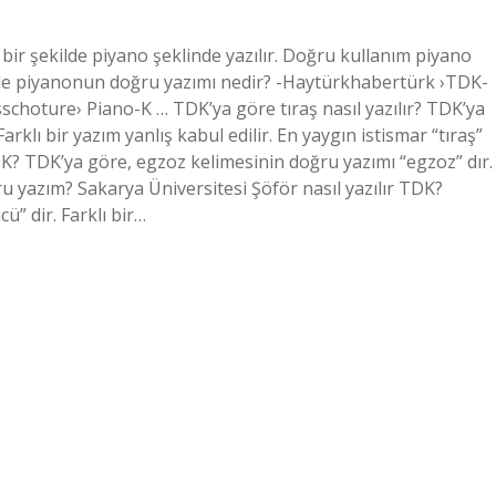
 bir şekilde piyano şeklinde yazılır. Doğru kullanım piyano
 ile piyanonun doğru yazımı nedir? -Haytürkhabertürk ›TDK-
choture› Piano-K … TDK’ya göre tıraş nasıl yazılır? TDK’ya
Farklı bir yazım yanlış kabul edilir. En yaygın istismar “tıraş”
DK? TDK’ya göre, egzoz kelimesinin doğru yazımı “egzoz” dır.
ru yazım? Sakarya Üniversitesi Şöför nasıl yazılır TDK?
” dir. Farklı bir…