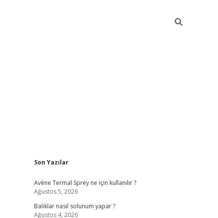
Sidebar
Son Yazılar
betci
Avène Termal Sprey ne için kullanılır ?
Ağustos 5, 2026
Balıklar nasıl solunum yapar ?
Ağustos 4, 2026