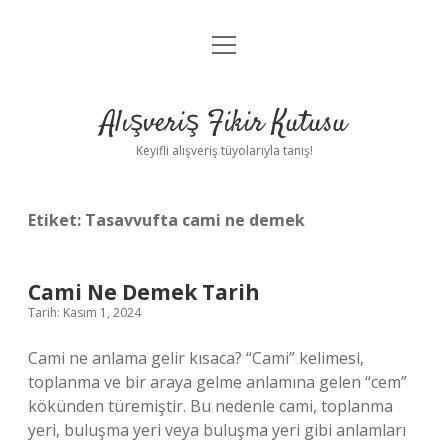
menüyü
Anasayfa
aç
Gizlilik Politikası
Alışveriş Fikir Kutusu
Yasal Uyarı
Keyifli alışveriş tüyolarıyla tanış!
Hakkımızda
Etiket:
Tasavvufta cami ne demek
Cami Ne Demek Tarih
Tarih: Kasım 1, 2024
Cami ne anlama gelir kısaca? “Cami” kelimesi,
toplanma ve bir araya gelme anlamına gelen “cem”
kökünden türemiştir. Bu nedenle cami, toplanma
yeri, buluşma yeri veya buluşma yeri gibi anlamları