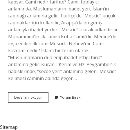
kapsar. Cami nedir tarihte? Cami, toplayıcı
anlamında, Müslümanların ibadet yeri, İslam’ın
tapınağı anlamına gelir. Türkçe’de “Mescid” küçük
tapınaklar için kullanılır, Arapça’da en geniş
anlamıyla ibadet yerleri “Mescid” olarak adlandırılır.
Muhammed’in ilk camisi Kuba Camii’dir. Medine’de
inşa edilen ilk cami Mescid-i Nebevi’dir. Cami
kavramı nedir? İslami bir terim olarak,
“Müslümanların dua edip ibadet ettiği bina”
anlamına gelir. Kuran-ı Kerim ve Hz. Peygamber’in
hadislerinde, “secde yeri” anlamına gelen “Mescid”
kelimesi caminin adında geçer.…
Cami
Devamını okuyun
Yorum Bırak
Ne
Demek
Tarih
Sitemap