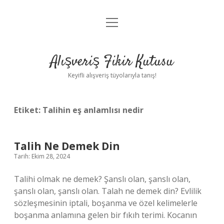
menüyü
Anasayfa
aç
Gizlilik Politikası
Alışveriş Fikir Kutusu
Yasal Uyarı
Keyifli alışveriş tüyolarıyla tanış!
Hakkımızda
Etiket:
Talihin eş anlamlısı nedir
Talih Ne Demek Din
Tarih: Ekim 28, 2024
Talihi olmak ne demek? Şanslı olan, şanslı olan,
şanslı olan, şanslı olan. Talah ne demek din? Evlilik
sözleşmesinin iptali, boşanma ve özel kelimelerle
boşanma anlamına gelen bir fıkıh terimi. Kocanın