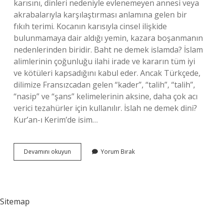
karısını, dinleri nedeniyle evlenemeyen annesi veya
akrabalarıyla karşılaştırması anlamına gelen bir
fıkıh terimi. Kocanın karısıyla cinsel ilişkide
bulunmamaya dair aldığı yemin, kazara boşanmanın
nedenlerinden biridir. Baht ne demek islamda? İslam
alimlerinin çoğunluğu ilahi irade ve kararın tüm iyi
ve kötüleri kapsadığını kabul eder. Ancak Türkçede,
dilimize Fransızcadan gelen “kader”, “talih”, “talih”,
“nasip” ve “şans” kelimelerinin aksine, daha çok acı
verici tezahürler için kullanılır. İslah ne demek dini?
Kur’an-ı Kerim’de isim…
Talih
Devamını okuyun
Yorum Bırak
Ne
Demek
Din
Sitemap