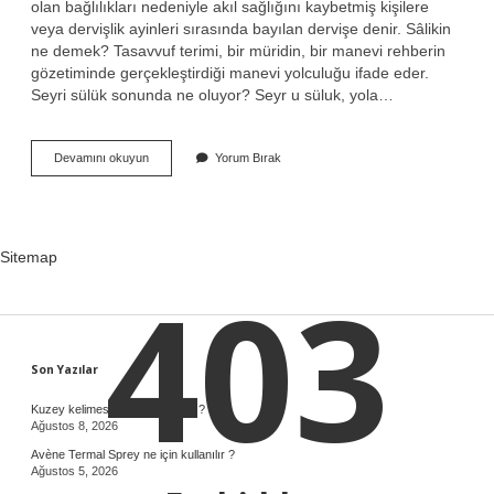
olan bağlılıkları nedeniyle akıl sağlığını kaybetmiş kişilere
veya dervişlik ayinleri sırasında bayılan dervişe denir. Sâlikin
ne demek? Tasavvuf terimi, bir müridin, bir manevi rehberin
gözetiminde gerçekleştirdiği manevi yolculuğu ifade eder.
Seyri sülük sonunda ne oluyor? Seyr u süluk, yola…
Salik
Devamını okuyun
Yorum Bırak
I
Meczub
Ne
Demek
Sitemap
403
Sidebar
Son Yazılar
Kuzey kelimesinin kökeni nedir ?
Ağustos 8, 2026
Avène Termal Sprey ne için kullanılır ?
Ağustos 5, 2026