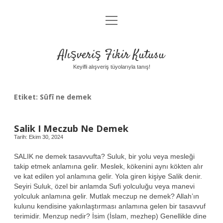
menüyü
Anasayfa
aç
Gizlilik Politikası
Alışveriş Fikir Kutusu
Yasal Uyarı
Keyifli alışveriş tüyolarıyla tanış!
Hakkımızda
Etiket:
Sûfî ne demek
Salik I Meczub Ne Demek
Tarih: Ekim 30, 2024
SALIK ne demek tasavvufta? Suluk, bir yolu veya mesleği
takip etmek anlamına gelir. Meslek, kökenini aynı kökten alır
ve kat edilen yol anlamına gelir. Yola giren kişiye Salik denir.
Seyiri Suluk, özel bir anlamda Sufi yolculuğu veya manevi
yolculuk anlamına gelir. Mutlak meczup ne demek? Allah’ın
kulunu kendisine yakınlaştırması anlamına gelen bir tasavvuf
terimidir. Menzup nedir? İsim (İslam, mezhep) Genellikle dine