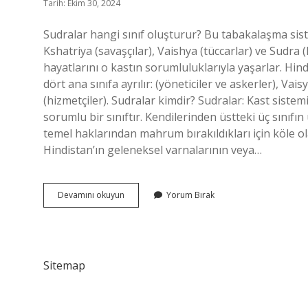
Tarih: Ekim 30, 2024
Sudralar hangi sınıf oluşturur? Bu tabakalaşma sis
Kshatriya (savaşçılar), Vaishya (tüccarlar) ve Sudra 
hayatlarını o kastın sorumluluklarıyla yaşarlar. Hin
dört ana sınıfa ayrılır: (yöneticiler ve askerler), Vais
(hizmetçiler). Sudralar kimdir? Sudralar: Kast sistem
sorumlu bir sınıftır. Kendilerinden üstteki üç sınıfı
temel haklarından mahrum bırakıldıkları için köle ol
Hindistan’ın geleneksel varnalarının veya…
Sudralar
Devamını okuyun
Yorum Bırak
Neyi
Ifade
Eder
Sitemap