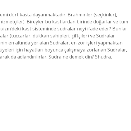
temi dört kasta dayanmaktadır: Brahminler (seçkinler),
(hizmetçiler). Bireyler bu kastlardan birinde doğarlar ve tüm
duizm’deki kast sisteminde sudralar neyi ifade eder? Bunlar
yalar (tüccarlar, dükkan sahipleri, çiftçiler) ve Sudralar
inin en altında yer alan Sudralar, en zor işleri yapmaktan
n üyeleri için hayatları boyunca çalışmaya zorlanan Sudralar,
arak da adlandırılırlar. Sudra ne demek din? Shudra,