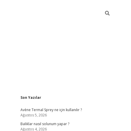
Sidebar
Son Yazılar
betci
Avène Termal Sprey ne için kullanılır ?
Ağustos 5, 2026
Balıklar nasıl solunum yapar ?
Ağustos 4, 2026