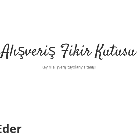
Alışveriş Fikir Kutusu
Keyifli alışveriş tüyolarıyla tanış!
Eder