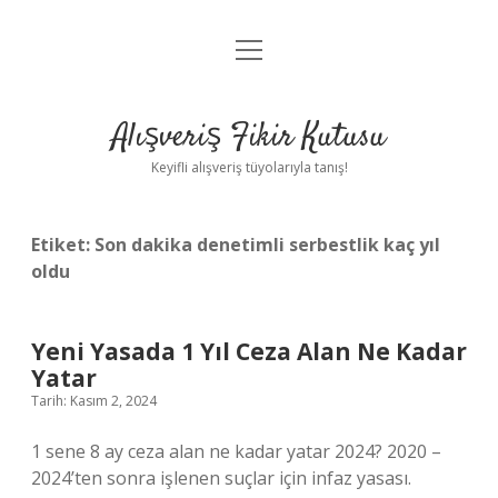
menüyü
Anasayfa
aç
Gizlilik Politikası
Alışveriş Fikir Kutusu
Yasal Uyarı
Keyifli alışveriş tüyolarıyla tanış!
Hakkımızda
Etiket:
Son dakika denetimli serbestlik kaç yıl
oldu
Yeni Yasada 1 Yıl Ceza Alan Ne Kadar
Yatar
Tarih: Kasım 2, 2024
1 sene 8 ay ceza alan ne kadar yatar 2024? 2020 –
2024’ten sonra işlenen suçlar için infaz yasası.