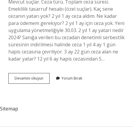
Mevcut suçlar. Ceza türü. Toplam ceza süresi.
Emeklilik tasarruf hesabı (özel suçlar). Kaç sene
cezanın yatarı yok? 2 yıl 1 ay ceza aldım. Ne kadar
para ödemem gerekiyor? 2 yıl 1 ay için ceza yok. Yeni
uygulama yönetmeliğiyle 30.03. 2 yıl 1 ay yatari nedir
2024? Sanığa verilen bu cezadan denetimli serbestlik
süresinin indirilmesi halinde ceza 1 yıl 4 ay 1 gün
hapis cezasına çevriliyor. 3 ay 22 gün ceza alan ne
kadar yatar? 12 yıl 6 ay hapis cezasından 5…
Yeni
Devamını okuyun
Yorum Bırak
Yasada
1
Yıl
Ceza
Alan
Sitemap
Ne
Kadar
Yatar