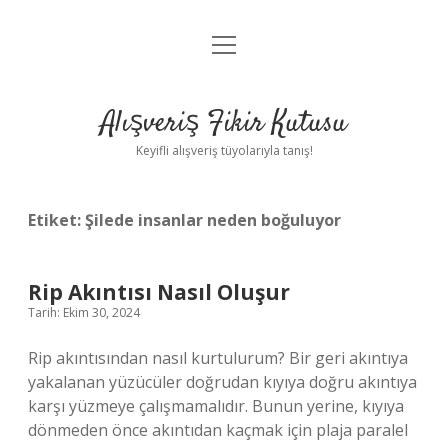
menüyü
Anasayfa
aç
Gizlilik Politikası
Alışveriş Fikir Kutusu
Yasal Uyarı
Keyifli alışveriş tüyolarıyla tanış!
Hakkımızda
Etiket:
Şilede insanlar neden boğuluyor
Rip Akıntısı Nasıl Oluşur
Tarih: Ekim 30, 2024
Rip akıntısından nasıl kurtulurum? Bir geri akıntıya
yakalanan yüzücüler doğrudan kıyıya doğru akıntıya
karşı yüzmeye çalışmamalıdır. Bunun yerine, kıyıya
dönmeden önce akıntıdan kaçmak için plaja paralel