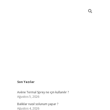
Sidebar
Son Yazılar
betci
Avène Termal Sprey ne için kullanılır ?
Ağustos 5, 2026
Balıklar nasıl solunum yapar ?
Ağustos 4, 2026