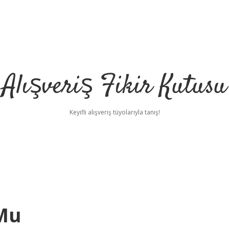
Alışveriş Fikir Kutusu
Keyifli alışveriş tüyolarıyla tanış!
 Mu