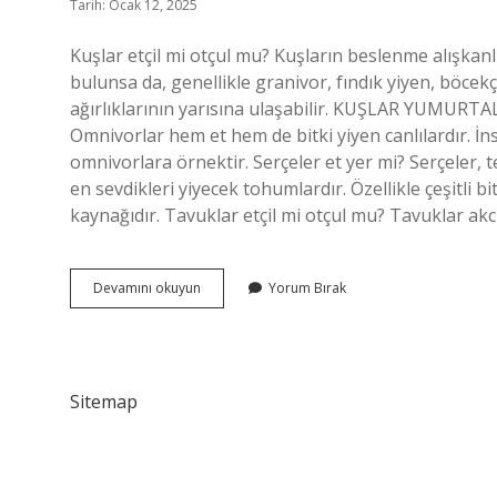
Tarih: Ocak 12, 2025
Kuşlar etçil mi otçul mu? Kuşların beslenme alışkanl
bulunsa da, genellikle granivor, fındık yiyen, böcekçi
ağırlıklarının yarısına ulaşabilir. KUŞLAR YUMURTA
Omnivorlar hem et hem de bitki yiyen canlılardır. İn
omnivorlara örnektir. Serçeler et yer mi? Serçeler, te
en sevdikleri yiyecek tohumlardır. Özellikle çeşitli b
kaynağıdır. Tavuklar etçil mi otçul mu? Tavuklar ak
Serçe
Devamını okuyun
Yorum Bırak
Etçil
Mi
Otçul
Mu
Sitemap