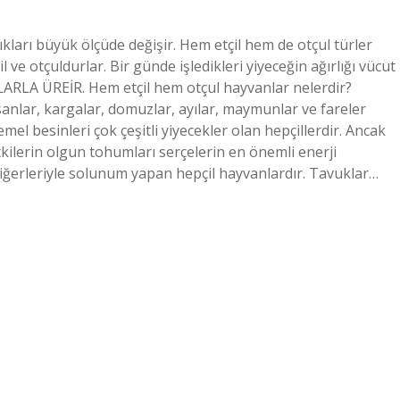
ıkları büyük ölçüde değişir. Hem etçil hem de otçul türler
l ve otçuldurlar. Bir günde işledikleri yiyeceğin ağırlığı vücut
LARLA ÜREİR. Hem etçil hem otçul hayvanlar nelerdir?
sanlar, kargalar, domuzlar, ayılar, maymunlar ve fareler
mel besinleri çok çeşitli yiyecekler olan hepçillerdir. Ancak
itkilerin olgun tohumları serçelerin en önemli enerji
ciğerleriyle solunum yapan hepçil hayvanlardır. Tavuklar…