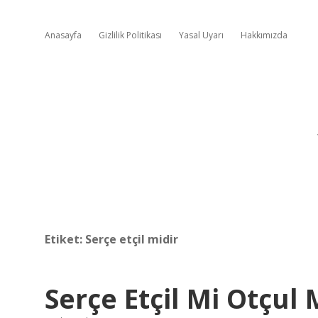
Anasayfa
Gizlilik Politikası
Yasal Uyarı
Hakkımızda
Etiket:
Serçe etçil midir
Serçe Etçil Mi Otçul