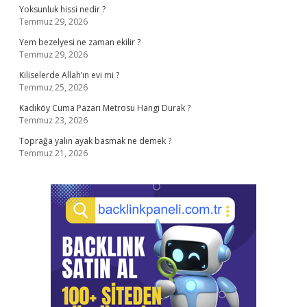
Yoksunluk hissi nedir ?
Temmuz 29, 2026
Yem bezelyesi ne zaman ekilir ?
Temmuz 29, 2026
Kiliselerde Allah’ın evi mi ?
Temmuz 25, 2026
Kadıköy Cuma Pazarı Metrosu Hangi Durak ?
Temmuz 23, 2026
Toprağa yalın ayak basmak ne demek ?
Temmuz 21, 2026