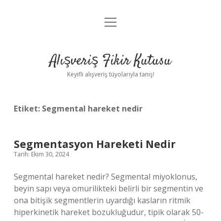
menüyü
Anasayfa
aç
Gizlilik Politikası
Alışveriş Fikir Kutusu
Yasal Uyarı
Keyifli alışveriş tüyolarıyla tanış!
Hakkımızda
Etiket:
Segmental hareket nedir
Segmentasyon Hareketi Nedir
Tarih: Ekim 30, 2024
Segmental hareket nedir? Segmental miyoklonus,
beyin sapı veya omurilikteki belirli bir segmentin ve
ona bitişik segmentlerin uyardığı kasların ritmik
hiperkinetik hareket bozukluğudur, tipik olarak 50-