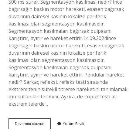
500 ms sürer. Segmentasyon kasılması nedir? İnce
bağırsağın baskın motor hareketi, esasen bağırsak
duvarının dairesel kasının lokalize periferik
kasılması olan segmentasyon kasılmasıdır.
Segmentasyon kasılmaları bağırsak pulpasını
karıştırır, ayırır ve hareket ettirir.14.09.2024İnce
bağırsağın baskın motor hareketi, esasen bağırsak
duvarının dairesel kasının lokalize periferik
kasılması olan segmentasyon kasılmasıdır.
Segmentasyon kasılmaları bağırsak pulpasını
karıştırır, ayırır ve hareket ettirir. Pendular hareket
nedir? Sarkaç refleksi, refleks testi sırasında
ekstremitenin sürekli titreme hareketini tanımlamak
için kullanılan terimdir. Ayrıca, diz-topuk testi alt
ekstremitelerde…
Segmentasyon
Devamını okuyun
Yorum Bırak
Hareketi
Nedir