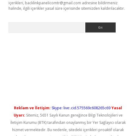
içerikleri,
backlinkpanelicomtr@gmail.com
adresine bildirmeniz
halinde, ilgili içerikler yasal süre içerisinde sitemizden kaldırılacaktır.
Arama
etci
Reklam ve İletişim:
Skype: live:.cid.575569c608265c69
Yasal
Uyarı:
Sitemiz, 5651 Sayılı Kanun gereğince Bilgi Teknolojileri ve
İletişim Kurumu (BTK) tarafından onaylanmış bir Yer Sağlayıcı olarak
hizmet vermektedir. Bu nedenle, sitedeki içerikleri proaktif olarak