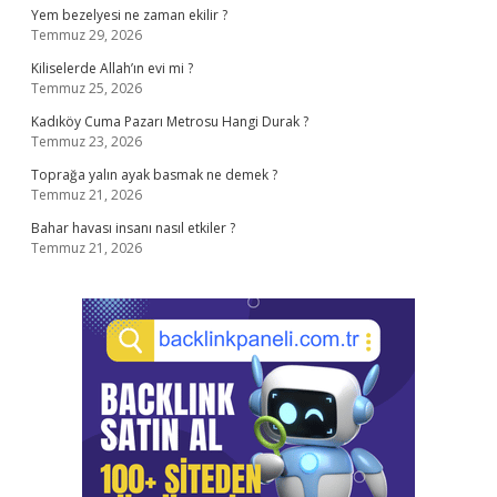
Yem bezelyesi ne zaman ekilir ?
Temmuz 29, 2026
Kiliselerde Allah’ın evi mi ?
Temmuz 25, 2026
Kadıköy Cuma Pazarı Metrosu Hangi Durak ?
Temmuz 23, 2026
Toprağa yalın ayak basmak ne demek ?
Temmuz 21, 2026
Bahar havası insanı nasıl etkiler ?
Temmuz 21, 2026