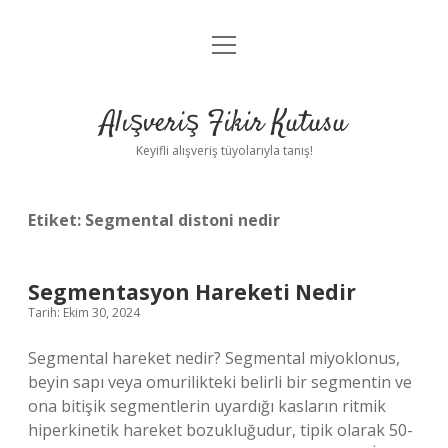
menüyü
Anasayfa
aç
Gizlilik Politikası
Alışveriş Fikir Kutusu
Yasal Uyarı
Keyifli alışveriş tüyolarıyla tanış!
Hakkımızda
Etiket:
Segmental distoni nedir
Segmentasyon Hareketi Nedir
Tarih: Ekim 30, 2024
Segmental hareket nedir? Segmental miyoklonus,
beyin sapı veya omurilikteki belirli bir segmentin ve
ona bitişik segmentlerin uyardığı kasların ritmik
hiperkinetik hareket bozukluğudur, tipik olarak 50-