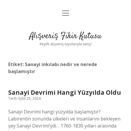
menüyü
Anasayfa
aç
Gizlilik Politikası
Alışveriş Fikir Kutusu
Yasal Uyarı
Keyifli alışveriş tüyolarıyla tanış!
Hakkımızda
Etiket:
Sanayi inkılabı nedir ve nerede
başlamıştır
Sanayi Devrimi Hangi Yüzyılda Oldu
Tarih: Eylül 25, 2024
Sanayi Devrimi hangi yüzyılda başlamıştır?
Labirentin sonunda ülkeleri ve insanlarını bekleyen
şey Sanayi Devrimi’ydi… 1760-1830 yılları arasında