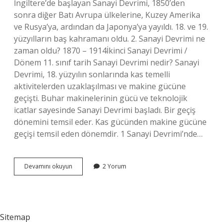
İngiltere’de başlayan Sanayi Devrimi, 1850’den
sonra diğer Batı Avrupa ülkelerine, Kuzey Amerika
ve Rusya’ya, ardından da Japonya’ya yayıldı. 18. ve 19.
yüzyılların baş kahramanı oldu. 2. Sanayi Devrimi ne
zaman oldu? 1870 – 1914İkinci Sanayi Devrimi /
Dönem 11. sınıf tarih Sanayi Devrimi nedir? Sanayi
Devrimi, 18. yüzyılın sonlarında kas temelli
aktivitelerden uzaklaşılması ve makine gücüne
geçişti. Buhar makinelerinin gücü ve teknolojik
icatlar sayesinde Sanayi Devrimi başladı. Bir geçiş
dönemini temsil eder. Kas gücünden makine gücüne
geçişi temsil eden dönemdir. 1 Sanayi Devrimi’nde…
Sanayi
Devamını okuyun
2 Yorum
Devrimi
Hangi
Yüzyılda
Oldu
Sitemap