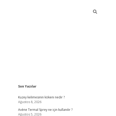
Sidebar
Son Yazılar
betci
Kuzey kelimesinin kökeni nedir ?
Ağustos 8, 2026
Avène Termal Sprey ne için kullanılır ?
Ağustos 5, 2026