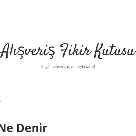
Alışveriş Fikir Kutusu
Keyifli alışveriş tüyolarıyla tanış!
r
 Ne Denir