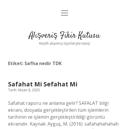
menüyü
Anasayfa
aç
Gizlilik Politikası
Alışveriş Fikir Kutusu
Yasal Uyarı
Keyifli alışveriş tüyolarıyla tanış!
Hakkımızda
Etiket:
Safha nedir TDK
Safahat Mi Sefahat Mi
Tarih: Nisan 8, 2025
Safahat raporu ne anlama gelir? SAFALAT bilgi
ekranı, dosyada gerçekleştirilen tüm işlemlerin
tarihinin ve işlemin gerçekleştirildiği görüntü
ekranıdır. Kaynak: Ayguş, M. (2016) .safahahahahah