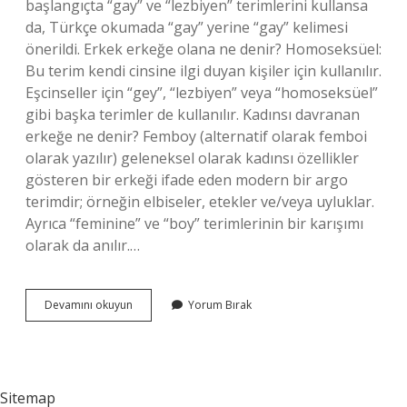
başlangıçta “gay” ve “lezbiyen” terimlerini kullansa
da, Türkçe okumada “gay” yerine “gay” kelimesi
önerildi. Erkek erkeğe olana ne denir? Homoseksüel:
Bu terim kendi cinsine ilgi duyan kişiler için kullanılır.
Eşcinseller için “gey”, “lezbiyen” veya “homoseksüel”
gibi başka terimler de kullanılır. Kadınsı davranan
erkeğe ne denir? Femboy (alternatif olarak femboi
olarak yazılır) geleneksel olarak kadınsı özellikler
gösteren bir erkeği ifade eden modern bir argo
terimdir; örneğin elbiseler, etekler ve/veya uyluklar.
Ayrıca “feminine” ve “boy” terimlerinin bir karışımı
olarak da anılır.…
Erkeksi
Devamını okuyun
Yorum Bırak
Erkeklere
Ne
Denir
Sitemap