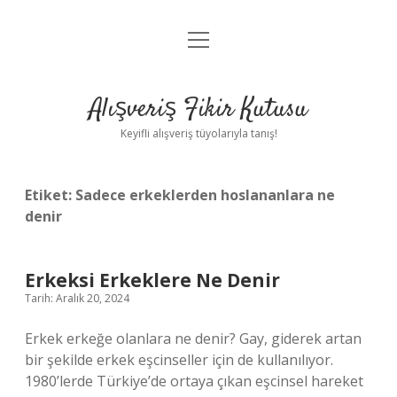
menüyü
Anasayfa
aç
Gizlilik Politikası
Alışveriş Fikir Kutusu
Yasal Uyarı
Keyifli alışveriş tüyolarıyla tanış!
Hakkımızda
Etiket:
Sadece erkeklerden hoslananlara ne
denir
Erkeksi Erkeklere Ne Denir
Tarih: Aralık 20, 2024
Erkek erkeğe olanlara ne denir? Gay, giderek artan
bir şekilde erkek eşcinseller için de kullanılıyor.
1980’lerde Türkiye’de ortaya çıkan eşcinsel hareket