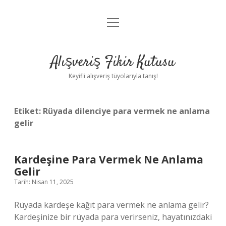
menüyü
Anasayfa
aç
Gizlilik Politikası
Alışveriş Fikir Kutusu
Yasal Uyarı
Keyifli alışveriş tüyolarıyla tanış!
Hakkımızda
Etiket:
Rüyada dilenciye para vermek ne anlama
gelir
Kardeşine Para Vermek Ne Anlama
Gelir
Tarih: Nisan 11, 2025
Rüyada kardeşe kağıt para vermek ne anlama gelir?
Kardeşinize bir rüyada para verirseniz, hayatınızdaki