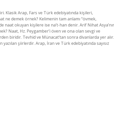
ri. Klasik Arap, Fars ve Türk edebiyatında kişileri,
r. Naat ne demek örnek? Kelimenin tam anlamı “övmek,
de naat okuyan kişilere ise na’t-han denir. Arif Nihat Asya’nı
emek? Naat, Hz. Peygamber’i öven ve ona olan sevgi ve
erden biridir. Tevhid ve Münacat’tan sonra divanlarda yer alır.
yazılan şiirlerdir. Arap, İran ve Türk edebiyatında sayısız