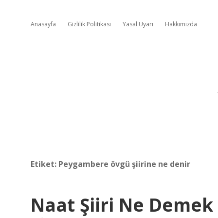
Anasayfa
Gizlilik Politikası
Yasal Uyarı
Hakkımızda
Etiket:
Peygambere övgü şiirine ne denir
Naat Şiiri Ne Demek