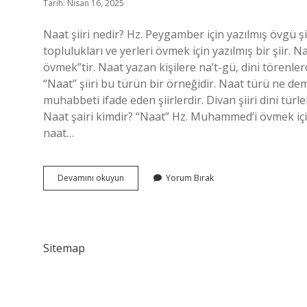
Tarih: Nisan 16, 2025
Naat şiiri nedir? Hz. Peygamber için yazılmış övgü şii
toplulukları ve yerleri övmek için yazılmış bir şii
övmek”tir. Naat yazan kişilere na’t-gü, dini törenler
“Naat” şiiri bu türün bir örneğidir. Naat türü ne d
muhabbeti ifade eden şiirlerdir. Divan şiiri dini türl
Naat şairi kimdir? “Naat” Hz. Muhammed’i övmek için 
naat…
Naat
Devamını okuyun
Yorum Bırak
Şiiri
Ne
Demek
Sitemap