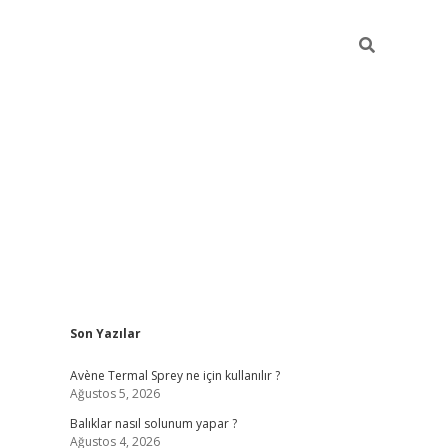
Sidebar
Son Yazılar
betci
Avène Termal Sprey ne için kullanılır ?
Ağustos 5, 2026
Balıklar nasıl solunum yapar ?
Ağustos 4, 2026