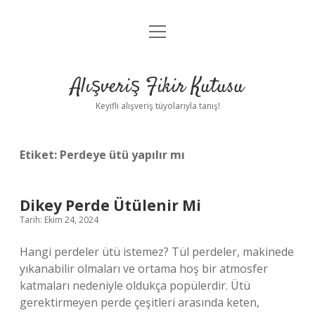
menüyü
Anasayfa
aç
Gizlilik Politikası
Alışveriş Fikir Kutusu
Yasal Uyarı
Keyifli alışveriş tüyolarıyla tanış!
Hakkımızda
Etiket:
Perdeye ütü yapılır mı
Dikey Perde Ütülenir Mi
Tarih: Ekim 24, 2024
Hangi perdeler ütü istemez? Tül perdeler, makinede
yıkanabilir olmaları ve ortama hoş bir atmosfer
katmaları nedeniyle oldukça popülerdir. Ütü
gerektirmeyen perde çeşitleri arasında keten,