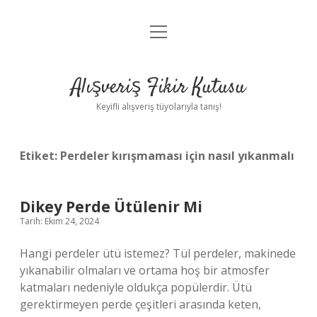
menüyü
Anasayfa
aç
Gizlilik Politikası
Alışveriş Fikir Kutusu
Yasal Uyarı
Keyifli alışveriş tüyolarıyla tanış!
Hakkımızda
Etiket:
Perdeler kırışmaması için nasıl yıkanmalı
Dikey Perde Ütülenir Mi
Tarih: Ekim 24, 2024
Hangi perdeler ütü istemez? Tül perdeler, makinede
yıkanabilir olmaları ve ortama hoş bir atmosfer
katmaları nedeniyle oldukça popülerdir. Ütü
gerektirmeyen perde çeşitleri arasında keten,