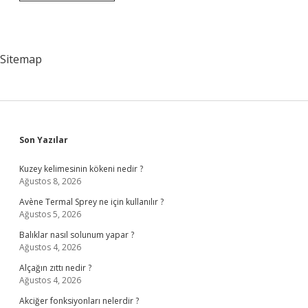
Nedir
Ve
Örnekleri
Nelerdir
Sitemap
Sidebar
Son Yazılar
Kuzey kelimesinin kökeni nedir ?
Ağustos 8, 2026
Avène Termal Sprey ne için kullanılır ?
Ağustos 5, 2026
Balıklar nasıl solunum yapar ?
Ağustos 4, 2026
Alçağın zıttı nedir ?
Ağustos 4, 2026
Akciğer fonksiyonları nelerdir ?