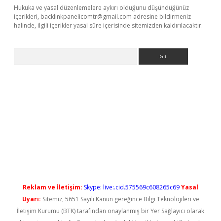
Hukuka ve yasal düzenlemelere aykırı olduğunu düşündüğünüz
içerikleri,
backlinkpanelicomtr@gmail.com
adresine bildirmeniz
halinde, ilgili içerikler yasal süre içerisinde sitemizden kaldırılacaktır.
Arama
etci
Reklam ve İletişim:
Skype: live:.cid.575569c608265c69
Yasal
Uyarı:
Sitemiz, 5651 Sayılı Kanun gereğince Bilgi Teknolojileri ve
İletişim Kurumu (BTK) tarafından onaylanmış bir Yer Sağlayıcı olarak