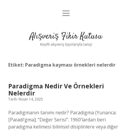
menüyü
Anasayfa
aç
Gizlilik Politikası
Alışveriş Fikir Kutusu
Yasal Uyarı
Keyifli alışveriş tüyolarıyla tanış!
Hakkımızda
Etiket:
Paradigma kayması örnekleri nelerdir
Paradigma Nedir Ve Örnekleri
Nelerdir
Tarih: Nisan 14, 2025
Paradigmanın tanımı nedir? Paradigma (Yunanca:
[Paɾadi’gma]; “Değer Serisi”. 1960’lardan beri
paradigma kelimesi bilimsel disiplinlere veya diğer