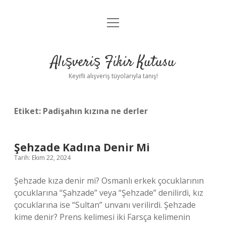
menüyü
Anasayfa
aç
Gizlilik Politikası
Alışveriş Fikir Kutusu
Yasal Uyarı
Keyifli alışveriş tüyolarıyla tanış!
Hakkımızda
Etiket:
Padişahın kızına ne derler
Şehzade Kadına Denir Mi
Tarih: Ekim 22, 2024
Şehzade kıza denir mi? Osmanlı erkek çocuklarının
çocuklarına “Şahzade” veya “Şehzade” denilirdi, kız
çocuklarına ise “Sultan” unvanı verilirdi. Şehzade
kime denir? Prens kelimesi iki Farsça kelimenin