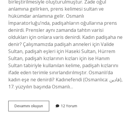
birleştirilmesiyle oluşturulmuştur. Zade oğul
anlamına gelirken, prens kelimesi sultan ve
hükümdar anlamına gelir. Osmanlı
İmparatorluğu’nda, padişahların oğullarına prens
denirdi. Prensler aynı zamanda tahtın varisi
oldukları için onlara varis denirdi. Kadın padişaha ne
denir? Çalışmamızda padişah anneleri için Valide
Sultan, padişah eşleri için Haseki Sultan, Hürrem
Sultan, padişah kızlarının kızları için ise Hanım
Sultan tabiriyle kullanılan kelime, padişah kızlarını
ifade eden terimle sınırlandırılmıştır. Osmanlı’da
kadın eşe ne denirdi? Kadınefendi (Osmanlıca: قادین),
17. yüzyılın başında Osmanlı…
Şehzade
Devamını okuyun
12 Yorum
Kadına
Denir
Mi