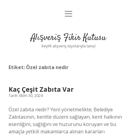
menüyü
Anasayfa
aç
Gizlilik Politikası
Alışveriş Fikir Kutusu
Yasal Uyarı
Keyifli alışveriş tüyolarıyla tanış!
Hakkımızda
Etiket:
Özel zabıta nedir
Kaç Çeşit Zabıta Var
Tarih: Ekim 30, 2024
Özel zabıta nedir? Yeni yönetmelikte; Belediye
Zabıtasının, kentte düzeni sağlayan, kent halkının
esenliğini, sağlığını ve huzurunu koruyan ve bu
amaçla yetkili makamlarca alınan kararları