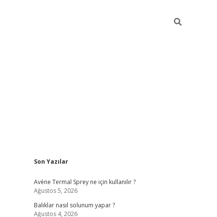
Sidebar
Son Yazılar
betci
Avène Termal Sprey ne için kullanılır ?
Ağustos 5, 2026
Balıklar nasıl solunum yapar ?
Ağustos 4, 2026