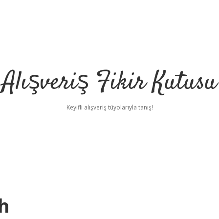
Alışveriş Fikir Kutusu
Keyifli alışveriş tüyolarıyla tanış!
h