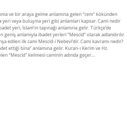
lanma ve bir araya gelme anlamına gelen “cem” kökünden
 yeri veya buluşma yeri gibi anlamları kapsar. Cami nedir
adet yeri, İslam’ın tapınağı anlamına gelir. Türkçe’de
n geniş anlamıyla ibadet yerleri “Mescid” olarak adlandırılır.
şa edilen ilk cami Mescid-i Nebevi’dir. Cami kavramı nedir?
det ettiği bina” anlamına gelir. Kuran-ı Kerim ve Hz.
elen “Mescid” kelimesi caminin adında geçer.…