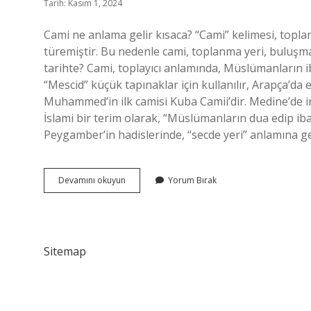
Tarih: Kasım 1, 2024
Cami ne anlama gelir kısaca? “Cami” kelimesi, top
türemiştir. Bu nedenle cami, toplanma yeri, buluşma
tarihte? Cami, toplayıcı anlamında, Müslümanların ib
“Mescid” küçük tapınaklar için kullanılır, Arapça’da e
Muhammed’in ilk camisi Kuba Camii’dir. Medine’de in
İslami bir terim olarak, “Müslümanların dua edip iba
Peygamber’in hadislerinde, “secde yeri” anlamına g
Cami
Devamını okuyun
Yorum Bırak
Ne
Demek
Tarih
Sitemap