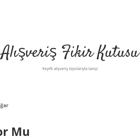
Alışveriş Fikir Kutusu
Keyifli alışveriş tüyolarıyla tanış!
ğar
or Mu