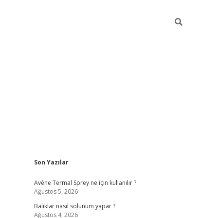
Sidebar
Son Yazılar
betci
Avène Termal Sprey ne için kullanılır ?
Ağustos 5, 2026
Balıklar nasıl solunum yapar ?
Ağustos 4, 2026