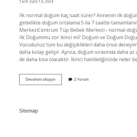
Tarih: Eylül 14, 2024
Ilk normal doğum kaç saat sürer? Annenin ilk doğu
gebelikte doğum ortalama 5 ila 7 saatte tamamlan
MerkeziCentrum Tüp Bebek Merkezi › normal-do
Ilk Doğummu zor ikinci mi? Doğum ve Doğum Doğum s
Vücudunuz tüm bu değişiklikleri daha önce deneyimle
daha kolay gelişir. Ayrıca, doğum sırasında daha az 
de daha kısa olacaktır. İkinci hamileliğinizde neler 
Ilk
Devamını okuyun
2 Yorum
Normal
Doğum
Zor
Mu
Sitemap