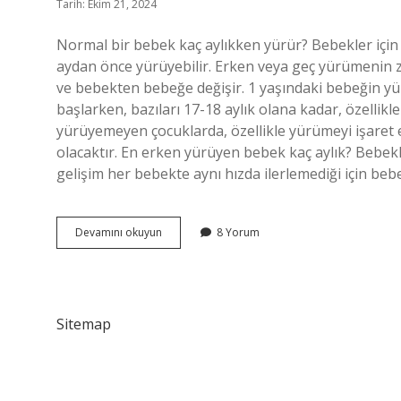
Tarih: Ekim 21, 2024
Normal bir bebek kaç aylıkken yürür? Bebekler için 
aydan önce yürüyebilir. Erken veya geç yürümenin zek
ve bebekten bebeğe değişir. 1 yaşındaki bebeğin 
başlarken, bazıları 17-18 aylık olana kadar, özellikl
yürüyemeyen çocuklarda, özellikle yürümeyi işare
olacaktır. En erken yürüyen bebek kaç aylık? Bebek
gelişim her bebekte aynı hızda ilerlemediği için beb
Bebek
Devamını okuyun
8 Yorum
Ne
Zaman
Yürümeye
Başlar
Sitemap