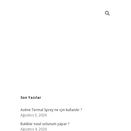
Sidebar
Son Yazılar
betci
Avène Termal Sprey ne için kullanılır ?
Ağustos 5, 2026
Balıklar nasıl solunum yapar ?
Ağustos 4, 2026