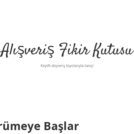
Alışveriş Fikir Kutusu
Keyifli alışveriş tüyolarıyla tanış!
rümeye Başlar