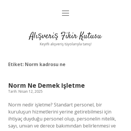
menüyü
Anasayfa
aç
Gizlilik Politikası
Alışveriş Fikir Kutusu
Yasal Uyarı
Keyifli alışveriş tüyolarıyla tanış!
Hakkımızda
Etiket:
Norm kadrosu ne
Norm Ne Demek Işletme
Tarih: Nisan 12, 2025
Norm nedir işletme? Standart personel, bir
kuruluşun hizmetlerini yerine getirebilmesi için
ihtiyaç duyduğu personel olup, personelin nitelik,
sayı, unvan ve derece bakımından belirlenmesi ve