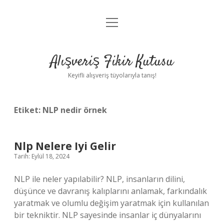
menüyü
Anasayfa
aç
Gizlilik Politikası
Alışveriş Fikir Kutusu
Yasal Uyarı
Keyifli alışveriş tüyolarıyla tanış!
Hakkımızda
Etiket:
NLP nedir örnek
Nlp Nelere Iyi Gelir
Tarih: Eylül 18, 2024
NLP ile neler yapılabilir? NLP, insanların dilini,
düşünce ve davranış kalıplarını anlamak, farkındalık
yaratmak ve olumlu değişim yaratmak için kullanılan
bir tekniktir. NLP sayesinde insanlar iç dünyalarını