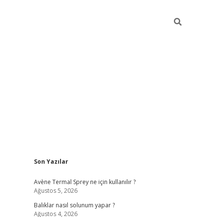
Sidebar
Son Yazılar
betci
Avène Termal Sprey ne için kullanılır ?
Ağustos 5, 2026
Balıklar nasıl solunum yapar ?
Ağustos 4, 2026