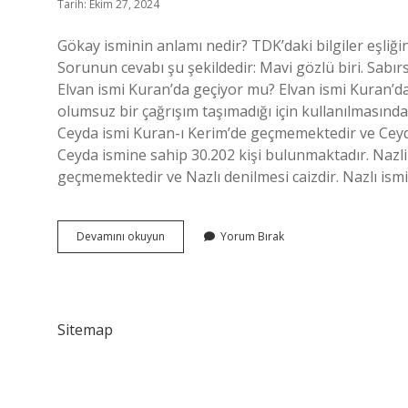
Tarih: Ekim 27, 2024
Gökay isminin anlamı nedir? TDK’daki bilgiler eşliği
Sorunun cevabı şu şekildedir: Mavi gözlü biri. Sabırs
Elvan ismi Kuran’da geçiyor mu? Elvan ismi Kuran’da
olumsuz bir çağrışım taşımadığı için kullanılmasında
Ceyda ismi Kuran-ı Kerim’de geçmemektedir ve Ceyda
Ceyda ismine sahip 30.202 kişi bulunmaktadır. Nazli
geçmemektedir ve Nazlı denilmesi caizdir. Nazlı ismi
Gökay
Devamını okuyun
Yorum Bırak
Ismi
Kuran
I
Kerimde
Geçiyor
Sitemap
Mu