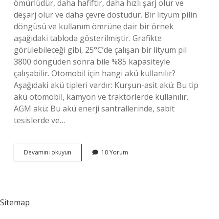
ömürlüdür, daha hafiftir, daha hızlı şarj olur ve
deşarj olur ve daha çevre dostudur. Bir lityum pilin
döngüsü ve kullanım ömrüne dair bir örnek
aşağıdaki tabloda gösterilmiştir. Grafikte
görülebileceği gibi, 25°C’de çalışan bir lityum pil
3800 döngüden sonra bile %85 kapasiteyle
çalışabilir. Otomobil için hangi akü kullanılır?
Aşağıdaki akü tipleri vardır: Kurşun-asit akü: Bu tip
akü otomobil, kamyon ve traktörlerde kullanılır.
AGM akü: Bu akü enerji santrallerinde, sabit
tesislerde ve…
En
Devamını okuyun
10 Yorum
Iyi
Kaliteli
Akü
Hangisi
Sitemap