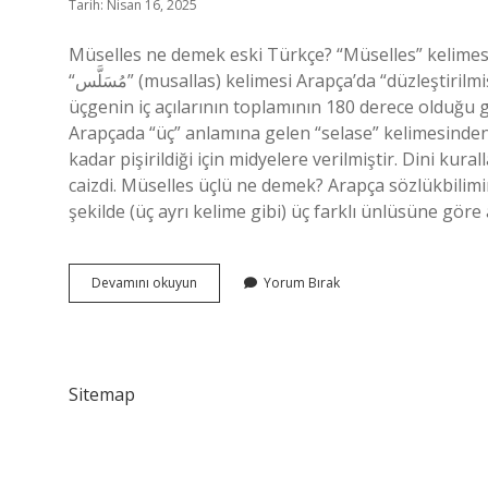
Tarih: Nisan 16, 2025
Müselles ne demek eski Türkçe? “Müselles” kelimesi
“مُسَلَّس” (musallas) kelimesi Arapça’da “düzleştirilmiş, düzeltilmiş” anlamında kullanılır. Anlamı: “Müselles”, bir
üçgenin iç açılarının toplamının 180 derece olduğu 
Arapçada “üç” anlamına gelen “selase” kelimesinden 
kadar pişirildiği için midyelere verilmiştir. Dini kura
caizdi. Müselles üçlü ne demek? Arapça sözlükbilimin
şekilde (üç ayrı kelime gibi) üç farklı ünlüsüne göre
Müselles
Devamını okuyun
Yorum Bırak
Hattı
Ne
Demek
Sitemap