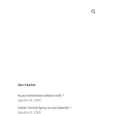
Sidebar
Son Yazılar
betci
Kuzey kelimesinin kökeni nedir ?
Ağustos 8, 2026
Avène Termal Sprey ne için kullanılır ?
Ağustos 5, 2026