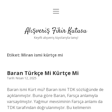
menüyü
Anasayfa
aç
Gizlilik Politikası
Alışveriş Fikir Kutusu
Yasal Uyarı
Keyifli alışveriş tüyolarıyla tanış!
Hakkımızda
Etiket:
Miran ismi kürtçe mi
Baran Türkçe Mi Kürtçe Mi
Tarih: Nisan 12, 2025
Baran ismi Kürt mü? Baran ismi TDK sözlüğünde de
açıklanmıştır. Buna göre Baran, Farsça anlamıyla
varsayılmıştır. Yağmur mevsiminin Farsça anlamı da
TDK tarafından doğrulanmıştır. Bu kelimenin