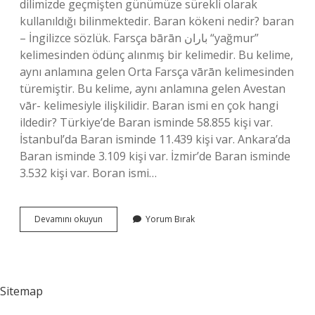
dilimizde geçmişten günümüze sürekli olarak
kullanıldığı bilinmektedir. Baran kökeni nedir? baran
– İngilizce sözlük. Farsça bārān باران “yağmur”
kelimesinden ödünç alınmış bir kelimedir. Bu kelime,
aynı anlamına gelen Orta Farsça vārān kelimesinden
türemiştir. Bu kelime, aynı anlamına gelen Avestan
vār- kelimesiyle ilişkilidir. Baran ismi en çok hangi
ildedir? Türkiye’de Baran isminde 58.855 kişi var.
İstanbul’da Baran isminde 11.439 kişi var. Ankara’da
Baran isminde 3.109 kişi var. İzmir’de Baran isminde
3.532 kişi var. Boran ismi…
Baran
Devamını okuyun
Yorum Bırak
Türkçe
Mi
Kürtçe
Mi
Sitemap