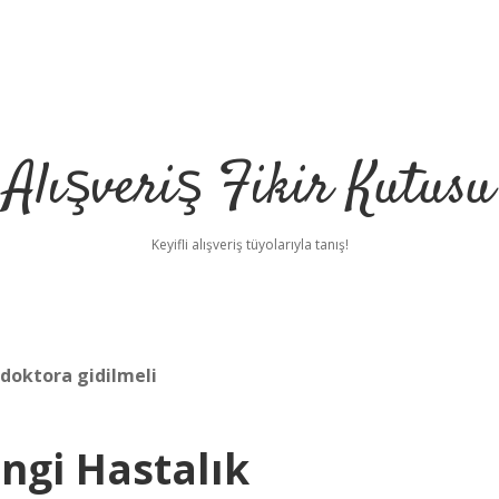
Alışveriş Fikir Kutusu
Keyifli alışveriş tüyolarıyla tanış!
 doktora gidilmeli
gi Hastalık