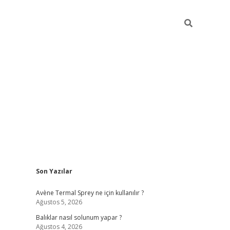
Sidebar
Son Yazılar
betci
Avène Termal Sprey ne için kullanılır ?
Ağustos 5, 2026
Balıklar nasıl solunum yapar ?
Ağustos 4, 2026