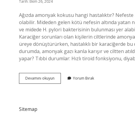
Tarih: Ekim 26, 2024
Ağızda amonyak kokusu hangi hastalıktır? Nefeste 
olabilir. Mideden gelen kötü nefesin altında yatan n
ve midede H. pylori bakterisinin bulunması yer al
Karaciğer sorunları olan kişilerin ciltlerinde amony
üreye dönüştürürken, hastalıklı bir karaciğerde bu
durumda, amonyak gazı kanla karışır ve ciltten atıl
yapar? Tıbbi durumlar: Hızlı tiroid fonksiyonu, diy
Amonyak
Devamını okuyun
Yorum Bırak
Kokusu
Hangi
Hastalık
Sitemap