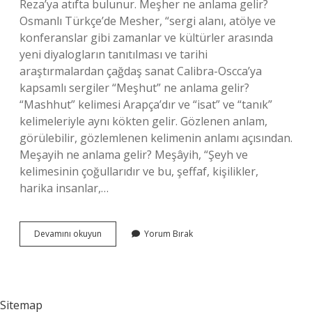
Reza’ya atıfta bulunur. Meşher ne anlama gelir?
Osmanlı Türkçe’de Mesher, “sergi alanı, atölye ve
konferanslar gibi zamanlar ve kültürler arasında
yeni diyalogların tanıtılması ve tarihi
araştırmalardan çağdaş sanat Calibra-Oscca’ya
kapsamlı sergiler “Meşhut” ne anlama gelir?
“Mashhut” kelimesi Arapça’dır ve “isat” ve “tanık”
kelimeleriyle aynı kökten gelir. Gözlenen anlam,
görülebilir, gözlemlenen kelimenin anlamı açısından.
Meşayih ne anlama gelir? Meşâyih, “Şeyh ve
kelimesinin çoğullarıdır ve bu, şeffaf, kişilikler,
harika insanlar,…
Meşhun
Devamını okuyun
Yorum Bırak
Ne
Anlama
Gelir
Sitemap