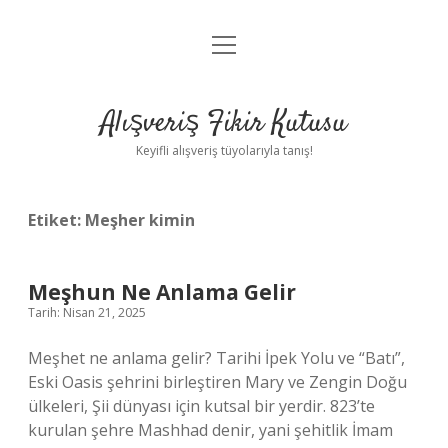
menüyü
Anasayfa
aç
Gizlilik Politikası
Alışveriş Fikir Kutusu
Yasal Uyarı
Keyifli alışveriş tüyolarıyla tanış!
Hakkımızda
Etiket:
Meşher kimin
Meşhun Ne Anlama Gelir
Tarih: Nisan 21, 2025
Meşhet ne anlama gelir? Tarihi İpek Yolu ve “Batı”,
Eski Oasis şehrini birleştiren Mary ve Zengin Doğu
ülkeleri, Şii dünyası için kutsal bir yerdir. 823’te
kurulan şehre Mashhad denir, yani şehitlik İmam