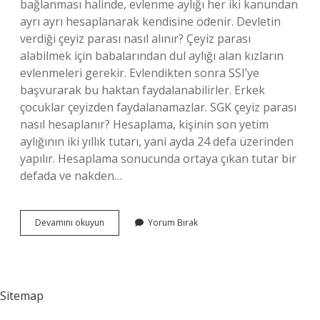
bağlanması halinde, evlenme aylığı her iki kanundan
ayrı ayrı hesaplanarak kendisine ödenir. Devletin
verdiği çeyiz parası nasıl alınır? Çeyiz parası
alabilmek için babalarından dul aylığı alan kızların
evlenmeleri gerekir. Evlendikten sonra SSI’ye
başvurarak bu haktan faydalanabilirler. Erkek
çocuklar çeyizden faydalanamazlar. SGK çeyiz parası
nasıl hesaplanır? Hesaplama, kişinin son yetim
aylığının iki yıllık tutarı, yani ayda 24 defa üzerinden
yapılır. Hesaplama sonucunda ortaya çıkan tutar bir
defada ve nakden…
2024
Devamını okuyun
Yorum Bırak
Ceyiz
Parası
Ne
Kadar
Sitemap