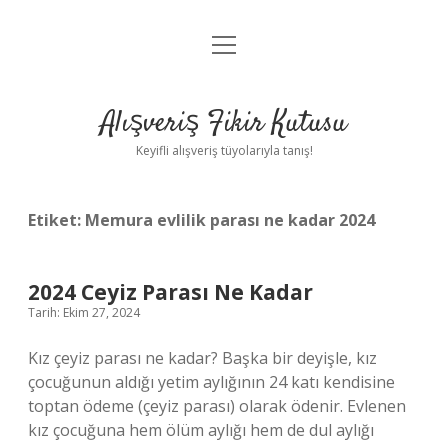
menüyü
Anasayfa
aç
Gizlilik Politikası
Alışveriş Fikir Kutusu
Yasal Uyarı
Keyifli alışveriş tüyolarıyla tanış!
Hakkımızda
Etiket:
Memura evlilik parası ne kadar 2024
2024 Ceyiz Parası Ne Kadar
Tarih: Ekim 27, 2024
Kız çeyiz parası ne kadar? Başka bir deyişle, kız
çocuğunun aldığı yetim aylığının 24 katı kendisine
toptan ödeme (çeyiz parası) olarak ödenir. Evlenen
kız çocuğuna hem ölüm aylığı hem de dul aylığı