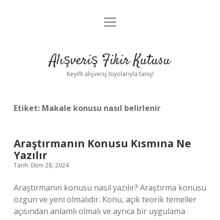
menüyü
Anasayfa
aç
Gizlilik Politikası
Alışveriş Fikir Kutusu
Yasal Uyarı
Keyifli alışveriş tüyolarıyla tanış!
Hakkımızda
Etiket:
Makale konusu nasıl belirlenir
Araştırmanın Konusu Kısmına Ne
Yazılır
Tarih: Ekim 28, 2024
Araştırmanın konusu nasıl yazılır? Araştırma konusu
özgün ve yeni olmalıdır. Konu, açık teorik temeller
açısından anlamlı olmalı ve ayrıca bir uygulama