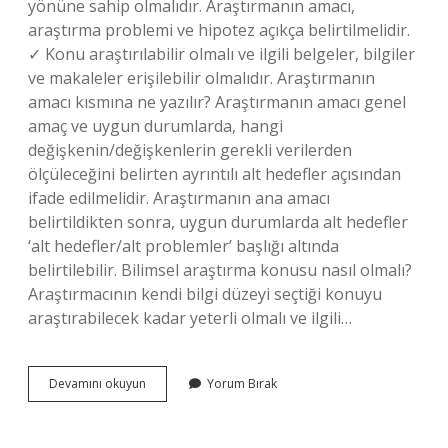
yönüne sahip olmalıdır. Araştırmanın amacı,
araştırma problemi ve hipotez açıkça belirtilmelidir.
✓ Konu araştırılabilir olmalı ve ilgili belgeler, bilgiler
ve makaleler erişilebilir olmalıdır. Araştırmanın
amacı kısmına ne yazılır? Araştırmanın amacı genel
amaç ve uygun durumlarda, hangi
değişkenin/değişkenlerin gerekli verilerden
ölçüleceğini belirten ayrıntılı alt hedefler açısından
ifade edilmelidir. Araştırmanın ana amacı
belirtildikten sonra, uygun durumlarda alt hedefler
‘alt hedefler/alt problemler’ başlığı altında
belirtilebilir. Bilimsel araştırma konusu nasıl olmalı?
Araştırmacının kendi bilgi düzeyi seçtiği konuyu
araştırabilecek kadar yeterli olmalı ve ilgili…
Araştırmanın
Devamını okuyun
Yorum Bırak
Konusu
Kısmına
Ne