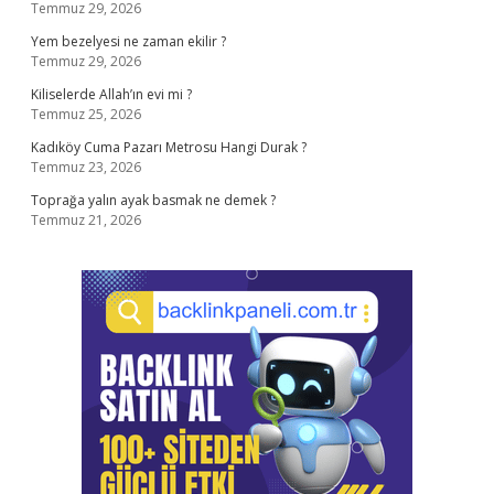
Temmuz 29, 2026
Yem bezelyesi ne zaman ekilir ?
Temmuz 29, 2026
Kiliselerde Allah’ın evi mi ?
Temmuz 25, 2026
Kadıköy Cuma Pazarı Metrosu Hangi Durak ?
Temmuz 23, 2026
Toprağa yalın ayak basmak ne demek ?
Temmuz 21, 2026