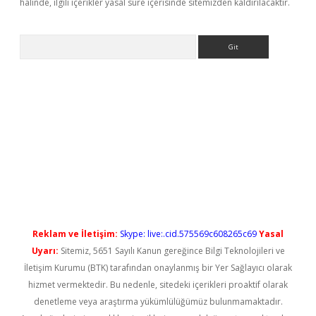
halinde, ilgili içerikler yasal süre içerisinde sitemizden kaldırılacaktır.
Arama
tci
Reklam ve İletişim:
Skype: live:.cid.575569c608265c69
Yasal
Uyarı:
Sitemiz, 5651 Sayılı Kanun gereğince Bilgi Teknolojileri ve
İletişim Kurumu (BTK) tarafından onaylanmış bir Yer Sağlayıcı olarak
hizmet vermektedir. Bu nedenle, sitedeki içerikleri proaktif olarak
denetleme veya araştırma yükümlülüğümüz bulunmamaktadır.