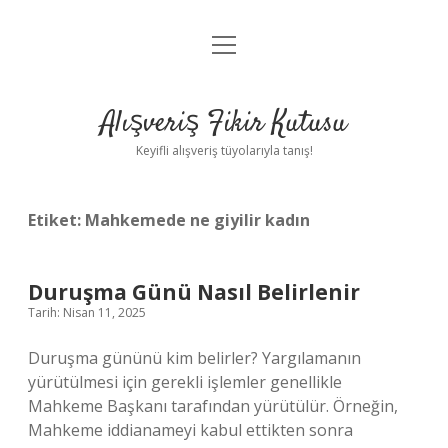
menüyü
Anasayfa
aç
Gizlilik Politikası
Alışveriş Fikir Kutusu
Yasal Uyarı
Keyifli alışveriş tüyolarıyla tanış!
Hakkımızda
Etiket:
Mahkemede ne giyilir kadın
Duruşma Günü Nasıl Belirlenir
Tarih: Nisan 11, 2025
Duruşma gününü kim belirler? Yargılamanın
yürütülmesi için gerekli işlemler genellikle
Mahkeme Başkanı tarafından yürütülür. Örneğin,
Mahkeme iddianameyi kabul ettikten sonra