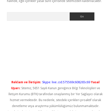
halinde, ilgili içerikler yasal süre içerisinde sitemizden kaldırılacaktır.
Arama
etci
Reklam ve İletişim:
Skype: live:.cid.575569c608265c69
Yasal
Uyarı:
Sitemiz, 5651 Sayılı Kanun gereğince Bilgi Teknolojileri ve
İletişim Kurumu (BTK) tarafından onaylanmış bir Yer Sağlayıcı olarak
hizmet vermektedir. Bu nedenle, sitedeki içerikleri proaktif olarak
denetleme veya araştırma yükümlülüğümüz bulunmamaktadır.