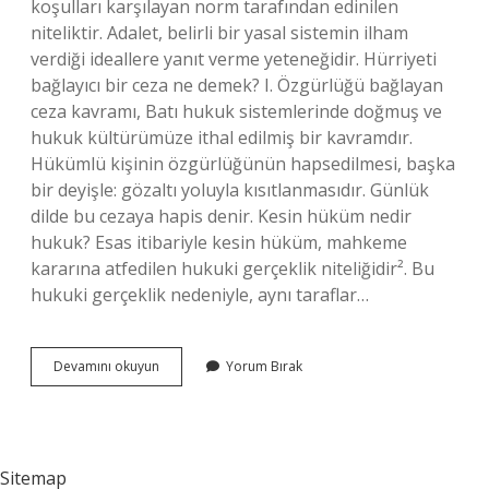
koşulları karşılayan norm tarafından edinilen
niteliktir. Adalet, belirli bir yasal sistemin ilham
verdiği ideallere yanıt verme yeteneğidir. Hürriyeti
bağlayıcı bir ceza ne demek? I. Özgürlüğü bağlayan
ceza kavramı, Batı hukuk sistemlerinde doğmuş ve
hukuk kültürümüze ithal edilmiş bir kavramdır.
Hükümlü kişinin özgürlüğünün hapsedilmesi, başka
bir deyişle: gözaltı yoluyla kısıtlanmasıdır. Günlük
dilde bu cezaya hapis denir. Kesin hüküm nedir
hukuk? Esas itibariyle kesin hüküm, mahkeme
kararına atfedilen hukuki gerçeklik niteliğidir². Bu
hukuki gerçeklik nedeniyle, aynı taraflar…
Bağlayıcı
Devamını okuyun
Yorum Bırak
Hüküm
Nedir
Sitemap