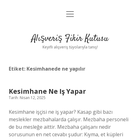
menüyü
Anasayfa
aç
Gizlilik Politikası
Alışveriş Fikir Kutusu
Yasal Uyarı
Keyifli alışveriş tüyolarıyla tanış!
Hakkımızda
Etiket:
Kesimhanede ne yapılır
Kesimhane Ne Iş Yapar
Tarih: Nisan 12, 2025
Kesimhane işçisi ne iş yapar? Kasap gibi bazı
meslekler mezbahalarda çalışır. Mezbaha personeli
de bu mesleğe aittir. Mezbaha çalışanı nedir
sorusunun en net cevabı şudur: Kıyma, et küpleri