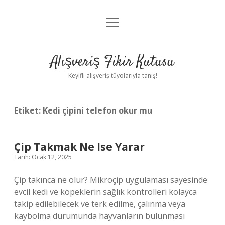
menüyü
Anasayfa
aç
Gizlilik Politikası
Alışveriş Fikir Kutusu
Yasal Uyarı
Keyifli alışveriş tüyolarıyla tanış!
Hakkımızda
Etiket:
Kedi çipini telefon okur mu
Çip Takmak Ne Ise Yarar
Tarih: Ocak 12, 2025
Çip takınca ne olur? Mikroçip uygulaması sayesinde
evcil kedi ve köpeklerin sağlık kontrolleri kolayca
takip edilebilecek ve terk edilme, çalınma veya
kaybolma durumunda hayvanların bulunması