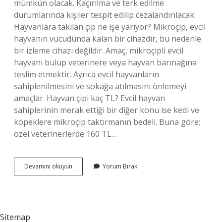
mümkün olacak. Kaçırılma ve terk edilme
durumlarında kişiler tespit edilip cezalandırılacak.
Hayvanlara takılan çip ne işe yarıyor? Mikroçip, evcil
hayvanın vücudunda kalan bir cihazdır, bu nedenle
bir izleme cihazı değildir. Amaç, mikroçipli evcil
hayvanı bulup veterinere veya hayvan barınağına
teslim etmektir. Ayrıca evcil hayvanların
sahiplenilmesini ve sokağa atılmasını önlemeyi
amaçlar. Hayvan çipi kaç TL? Evcil hayvan
sahiplerinin merak ettiği bir diğer konu ise kedi ve
köpeklere mikroçip taktırmanın bedeli. Buna göre;
özel veterinerlerde 160 TL…
Çip
Devamını okuyun
Yorum Bırak
Takmak
Ne
Ise
Yarar
Sitemap