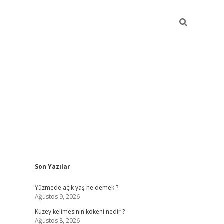
Sidebar
Son Yazılar
betci
Yüzmede açık yaş ne demek ?
Ağustos 9, 2026
Kuzey kelimesinin kökeni nedir ?
Ağustos 8, 2026