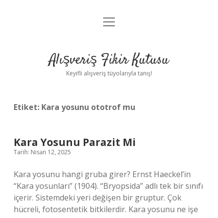
menüyü
Anasayfa
aç
Gizlilik Politikası
Alışveriş Fikir Kutusu
Yasal Uyarı
Keyifli alışveriş tüyolarıyla tanış!
Hakkımızda
Etiket:
Kara yosunu ototrof mu
Kara Yosunu Parazit Mi
Tarih: Nisan 12, 2025
Kara yosunu hangi gruba girer? Ernst Haeckel’in
“Kara yosunları” (1904). “Bryopsida” adlı tek bir sınıfı
içerir. Sistemdeki yeri değişen bir gruptur. Çok
hücreli, fotosentetik bitkilerdir. Kara yosunu ne işe