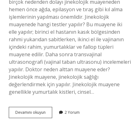
birçok nedenden dolayı jinekolojik muayeneden
hemen önce ağda, epilasyon ve tıraş gibi kıl alma
işlemlerinin yapılması önemlidir. Jinekolojik
muayenede hangi testler yapılır? Bu muayene iki
elle yapılır; birinci el hastanın kasık bölgesinden
rahmi yukarıdan sabitlerken, ikinci el ile vajinanın
içindeki rahim, yumurtalıklar ve fallop tüpleri
muayene edilir. Daha sonra transvajinal
ultrasonografi (vajinal taban ultrasonu) incelemeleri
yapılır. Doktor neden alttan muayene eder?
Jinekolojik muayene, jinekolojik sağlığı
değerlendirmek için yapılır. Jinekolojik muayene
genellikle yumurtalık kistleri, cinsel…
Alttan
Devamını okuyun
2 Yorum
Muayenede
Nelere
Bakılır