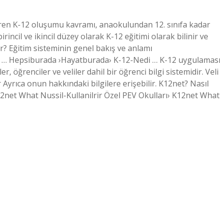
iren K-12 oluşumu kavramı, anaokulundan 12. sınıfa kadar
incil ve ikincil düzey olarak K-12 eğitimi olarak bilinir ve
ir? Eğitim sisteminin genel bakış ve anlamı
… Hepsiburada ›Hayatburada› K-12-Nedi … K-12 uygulamas
, öğrenciler ve veliler dahil bir öğrenci bilgi sistemidir. Veli
yrıca onun hakkındaki bilgilere erişebilir. K12net? Nasıl
12net What Nussil-Kullanilrir Özel PEV Okulları› K12net What