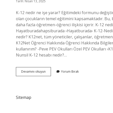
Tarih: Nisan 13, 2025
K-12 nedir ne işe yarar? Eğitimdeki formunu değişt
olan çocukların temel eğitimini kapsamaktadır. Bu, bir
daha fazla öğretmen-öğrenci ilişkisi içerir. K-12 ned
Hayatburadahapsiburada ›Hayatburada› K-12-Nedi 
nedir? K12net, tüm yöneticiler, çalışanlar, öğretmenler
K12Net Öğrenci Hakkında Öğrenci Hakkında Bilgiler A
kullanırım? -Peve PEV Okulları Özel PEV Okulları ›K
Nunsil K-12 hesabı nedir?…
K12
Devamını okuyun
Yorum Bırak
Mesajı
Nedir
Sitemap