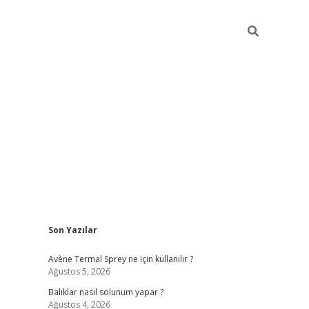
Sidebar
Son Yazılar
betci
Avène Termal Sprey ne için kullanılır ?
Ağustos 5, 2026
Balıklar nasıl solunum yapar ?
Ağustos 4, 2026