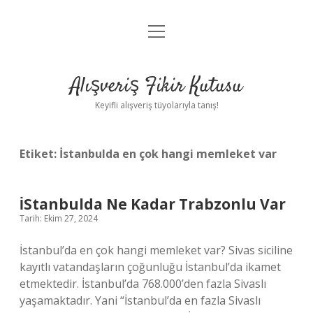
menüyü
Anasayfa
aç
Gizlilik Politikası
Alışveriş Fikir Kutusu
Yasal Uyarı
Keyifli alışveriş tüyolarıyla tanış!
Hakkımızda
Etiket:
İstanbulda en çok hangi memleket var
İStanbulda Ne Kadar Trabzonlu Var
Tarih: Ekim 27, 2024
İstanbul’da en çok hangi memleket var? Sivas siciline
kayıtlı vatandaşların çoğunluğu İstanbul’da ikamet
etmektedir. İstanbul’da 768.000’den fazla Sivaslı
yaşamaktadır. Yani “İstanbul’da en fazla Sivaslı