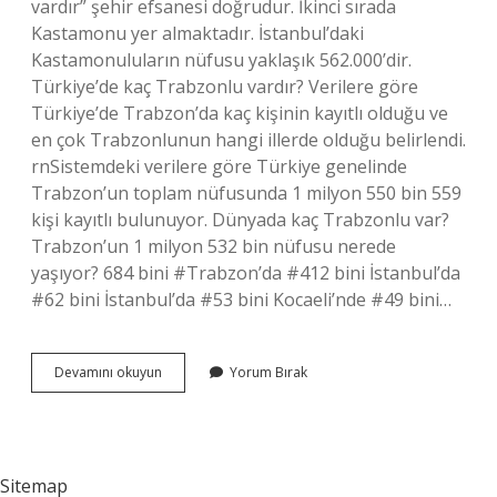
vardır” şehir efsanesi doğrudur. İkinci sırada
Kastamonu yer almaktadır. İstanbul’daki
Kastamonuluların nüfusu yaklaşık 562.000’dir.
Türkiye’de kaç Trabzonlu vardır? Verilere göre
Türkiye’de Trabzon’da kaç kişinin kayıtlı olduğu ve
en çok Trabzonlunun hangi illerde olduğu belirlendi.
rnSistemdeki verilere göre Türkiye genelinde
Trabzon’un toplam nüfusunda 1 milyon 550 bin 559
kişi kayıtlı bulunuyor. Dünyada kaç Trabzonlu var?
Trabzon’un 1 milyon 532 bin nüfusu nerede
yaşıyor? 684 bini #Trabzon’da #412 bini İstanbul’da
#62 bini İstanbul’da #53 bini Kocaeli’nde #49 bini…
İStanbulda
Devamını okuyun
Yorum Bırak
Ne
Kadar
Trabzonlu
Var
Sitemap