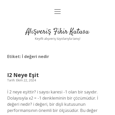
menüyü
Anasayfa
aç
Gizlilik Politikası
Alışveriş Fikir Kutusu
Yasal Uyarı
Keyifli alışveriş tüyolarıyla tanış!
Hakkımızda
Etiket:
İ değeri nedir
I2 Neye Eşit
Tarih: Ekim 22, 2024
İ 2 neye eşittir? i sayısı karesi -1 olan bir sayıdır.
Dolayısıyla x2 = -1 denkleminin bir çözümüdür. İ
değeri nedir? i değeri, bir dişli kutusunun
performansının önemli bir ölçüsüdür. Bu değer