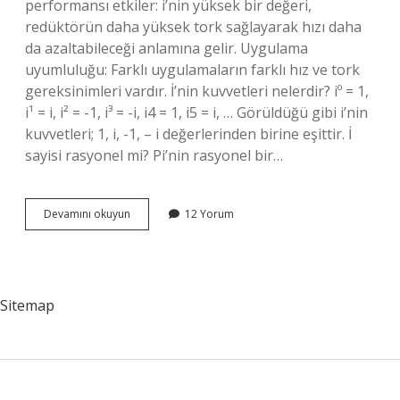
performansı etkiler: i’nin yüksek bir değeri,
redüktörün daha yüksek tork sağlayarak hızı daha
da azaltabileceği anlamına gelir. Uygulama
uyumluluğu: Farklı uygulamaların farklı hız ve tork
gereksinimleri vardır. İ’nin kuvvetleri nelerdir? iº = 1,
i¹ = i, i² = -1, i³ = -i, i4 = 1, i5 = i, … Görüldüğü gibi i’nin
kuvvetleri; 1, i, -1, – i değerlerinden birine eşittir. İ
sayisi rasyonel mi? Pi’nin rasyonel bir…
I2
Devamını okuyun
12 Yorum
Neye
Eşit
Sitemap