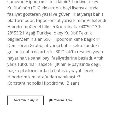
sunuyor. Hipodrom sitesi kimin? Türkiye Jokey
Kulübü’nün (TJK) elektronik bayi lisansı altında
faaliyet gösteren yasal ve güvenilir at yarışı bahis
platformudur. Hipodrom at yarışı kimin? Veliefendi
HipodromuGenel bilgilerKoordinatlar40°59′13″K
28°53′21″AşağıTürkiye Jokey KulübüTeknik
bilgilerZemin alanı596. Hipodrom kime bağlıdır?
Demirören Grubu, at yarışı bahis sektöründeki
gücünü daha da artırdı. , 30 Ocak’ta resmen yayın
hayatına ve sanal bayi faaliyetlerine başladı. Artık
yarış tutkunları sadece TJK’nın e-bayisinde değil,
başka platformlarda da bahis oynayabilecek.
Hipodrom kim tarafından yapılmıştır?
Konstantinopolis Hipodromu, Bizans…
Hipodromlar
Devamını okuyun
Yorum Bırak
Kime
Ait