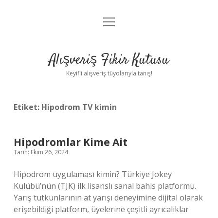
menüyü
Anasayfa
aç
Gizlilik Politikası
Alışveriş Fikir Kutusu
Yasal Uyarı
Keyifli alışveriş tüyolarıyla tanış!
Hakkımızda
Etiket:
Hipodrom TV kimin
Hipodromlar Kime Ait
Tarih: Ekim 26, 2024
Hipodrom uygulaması kimin? Türkiye Jokey
Kulübü’nün (TJK) ilk lisanslı sanal bahis platformu.
Yarış tutkunlarının at yarışı deneyimine dijital olarak
erişebildiği platform, üyelerine çeşitli ayrıcalıklar